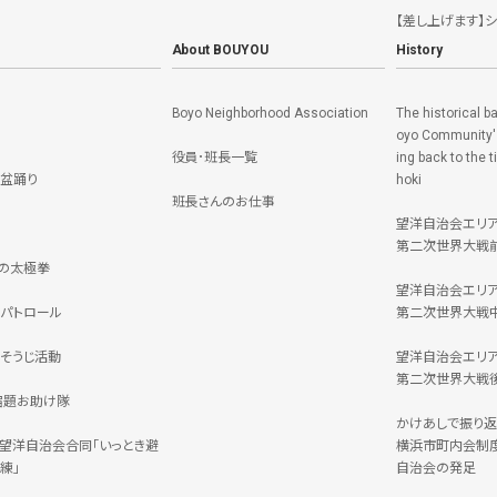
【差し上げます】
About BOUYOU
History
Boyo Neighborhood Association
The historical b
oyo Community's
役員･班長一覧
ing back to the 
盆踊り
hoki
班長さんのお仕事
望洋自治会エリ
第二次世界大戦
の太極拳
望洋自治会エリ
パトロール
第二次世界大戦
そうじ活動
望洋自治会エリ
第二次世界大戦
宿題お助け隊
かけあしで振り返
C・望洋自治会合同「いっとき避
横浜市町内会制
練」
自治会の発足