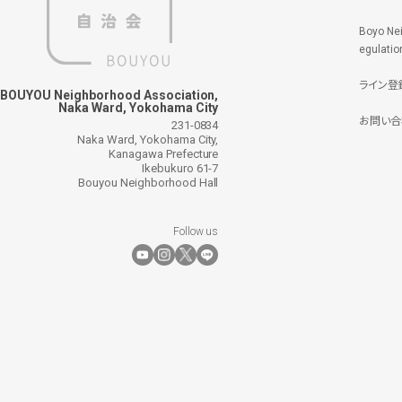
Boyo Ne
egulatio
ライン登
BOUYOU Neighborhood Association,
Naka Ward, Yokohama City
お問い合
231-0834
Naka Ward, Yokohama City,
Kanagawa Prefecture
Ikebukuro 61-7
Bouyou Neighborhood Hall