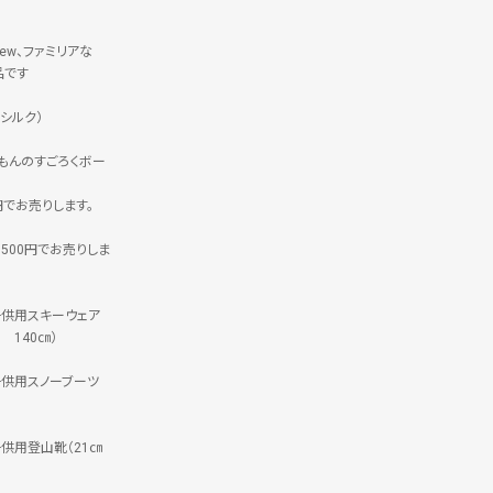
rew、ファミリアな
品です
シルク）
えもんのすごろくボー
円でお売りします。
500円でお売りしま
子供用スキーウェア
E 140㎝）
子供用スノーブーツ
子供用登山靴（21㎝