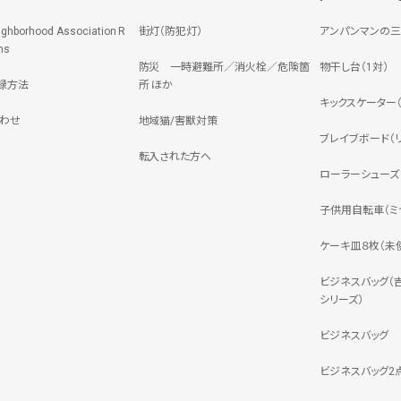
ighborhood Association R
街灯（防犯灯）
アンパンマンの
ns
防災 一時避難所／消火栓／危険箇
物干し台（1対）
録方法
所 ほか
キックスケーター（JD
わせ
地域猫/害獣対策
ブレイブボード（リ
転入された方へ
ローラーシューズ（
子供用自転車（ミヤ
ケーキ皿８枚（未
ビジネスバッグ（
シリーズ）
ビジネスバッグ
ビジネスバッグ2