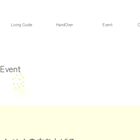
Living Guide
HandOver
Event
C
Event