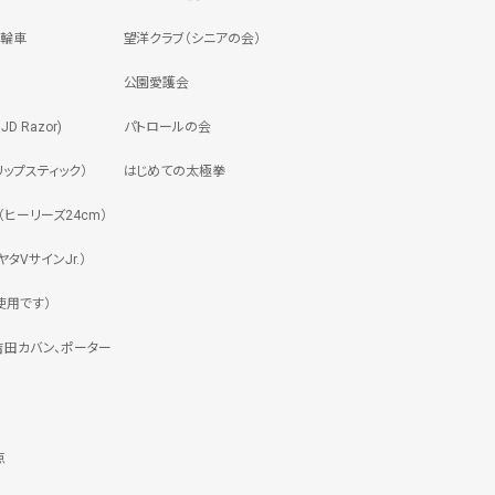
三輪車
望洋クラブ（シニアの会）
公園愛護会
 Razor)
パトロールの会
ップスティック）
はじめての太極拳
ヒーリーズ24cm）
タVサインJr.）
使用です）
吉田カバン、ポーター
点