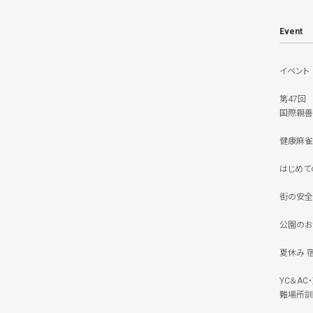
Event
イベント
第47回
国際親善
健康麻雀
はじめて
街の安全
公園のお
夏休み 
YC＆A
難場所訓