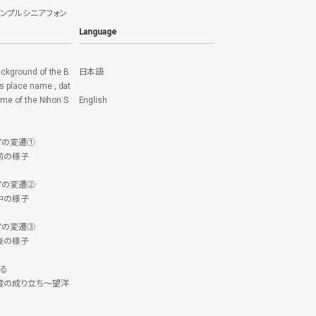
シンプルシニアフォン
Language
ackground of the B
日本語
 place name , dat
time of the Nihon S
English
アの変遷①
前の様子
アの変遷②
中の様子
アの変遷③
後の様子
る
度の成り立ち～望洋