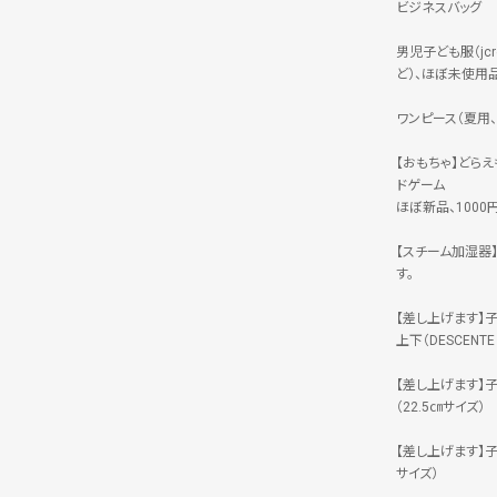
ビジネスバッグ
男児子ども服（jc
ど）、ほぼ未使用
ワンピース（夏用、
【おもちゃ】どら
ドゲーム
ほぼ新品、1000
【スチーム加湿器】
す。
【差し上げます】
上下（DESCENT
【差し上げます】
（22.5㎝サイズ）
【差し上げます】
サイズ）