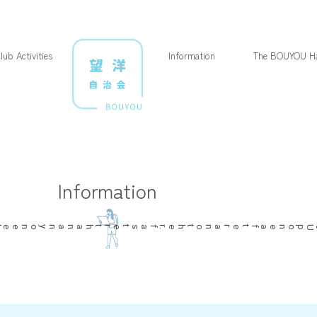
lub Activities
Information
The BOUYOU Ha
Information
faster
than
anyone
else
Up
one
after
another
.