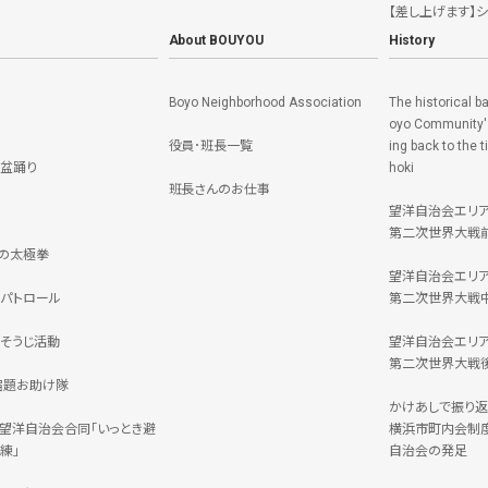
【差し上げます】
About BOUYOU
History
Boyo Neighborhood Association
The historical b
oyo Community's
役員･班長一覧
ing back to the 
盆踊り
hoki
班長さんのお仕事
望洋自治会エリ
第二次世界大戦
の太極拳
望洋自治会エリ
パトロール
第二次世界大戦
そうじ活動
望洋自治会エリ
第二次世界大戦
宿題お助け隊
かけあしで振り返
C・望洋自治会合同「いっとき避
横浜市町内会制
練」
自治会の発足