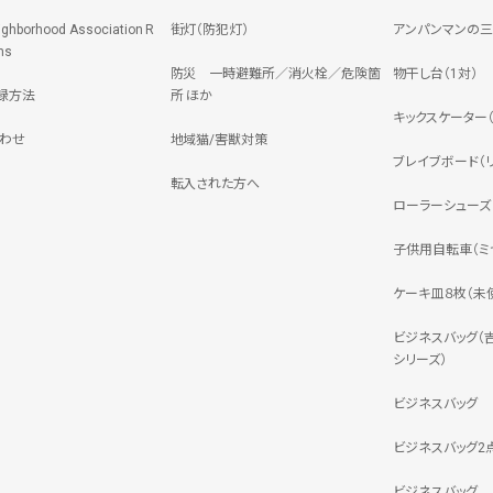
ighborhood Association R
街灯（防犯灯）
アンパンマンの
ns
防災 一時避難所／消火栓／危険箇
物干し台（1対）
録方法
所 ほか
キックスケーター（JD
わせ
地域猫/害獣対策
ブレイブボード（リ
転入された方へ
ローラーシューズ（
子供用自転車（ミヤ
ケーキ皿８枚（未
ビジネスバッグ（
シリーズ）
ビジネスバッグ
ビジネスバッグ2
ビジネスバッグ