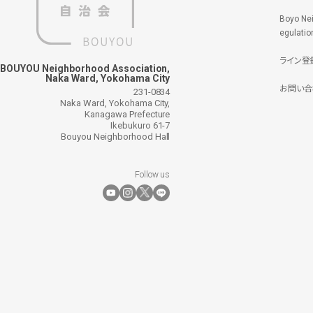
Boyo Ne
egulatio
ライン登
BOUYOU Neighborhood Association,
Naka Ward, Yokohama City
お問い合
231-0834
Naka Ward, Yokohama City,
Kanagawa Prefecture
Ikebukuro 61-7
Bouyou Neighborhood Hall