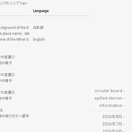
シンプルシニアフォン
Language
ackground of the B
日本語
 place name , dat
time of the Nihon S
English
アの変遷①
前の様子
アの変遷②
中の様子
circular board
アの変遷③
spilled stories
後の様子
information
る
度の成り立ち～望洋
2026年8月
2026年7月
2026年6月