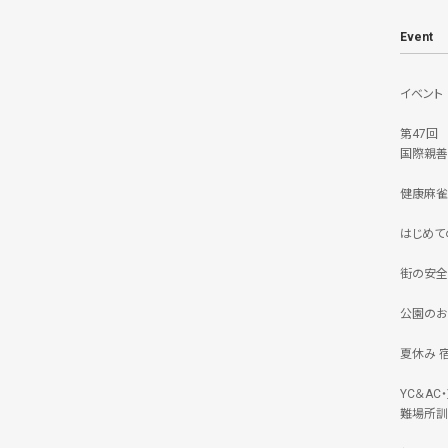
Event
イベント
第47回
国際親善
健康麻雀
はじめて
街の安全
公園のお
夏休み 
YC＆A
難場所訓