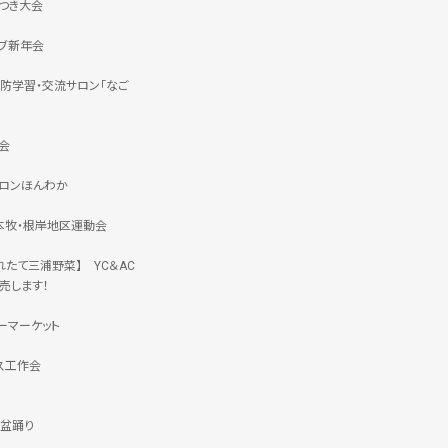
つき大会
ブ新年会
防学習・交流サロン「なご
会
ロンほんわか
 本牧・根岸地区運動会
れたて三浦野菜】 YC＆AC
売します！
ーマーケット
ス工作会
盆踊り