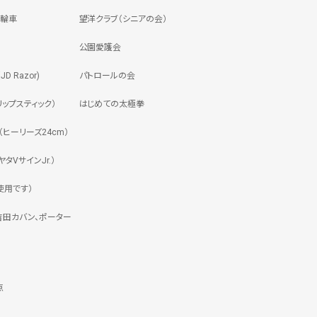
三輪車
望洋クラブ（シニアの会）
公園愛護会
 Razor)
パトロールの会
ップスティック）
はじめての太極拳
ヒーリーズ24cm）
タVサインJr.）
使用です）
吉田カバン、ポーター
点