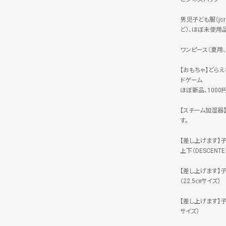
男児子ども服（jc
ど）、ほぼ未使用
ワンピース（夏用、
【おもちゃ】どら
ドゲーム
ほぼ新品、1000
【スチーム加湿器】
す。
【差し上げます】
上下（DESCENT
【差し上げます】
（22.5㎝サイズ）
【差し上げます】
サイズ）