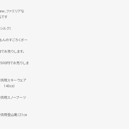
rew、ファミリアな
品です
シルク）
えもんのすごろくボー
円でお売りします。
500円でお売りしま
子供用スキーウェア
E 140㎝）
子供用スノーブーツ
子供用登山靴（21㎝