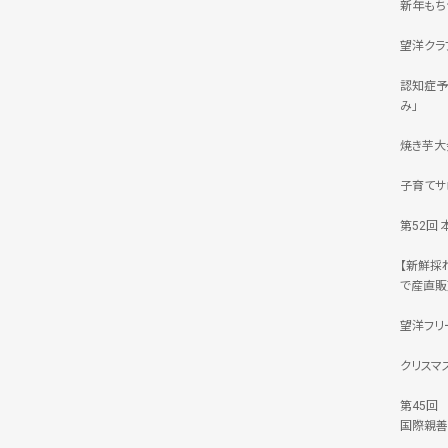
新年もち
望洋クラ
認知症予
み」
焼き芋大
子育てサ
第52回
【新鮮採
で産直販
望洋フリ
クリスマ
第45回
国際親善