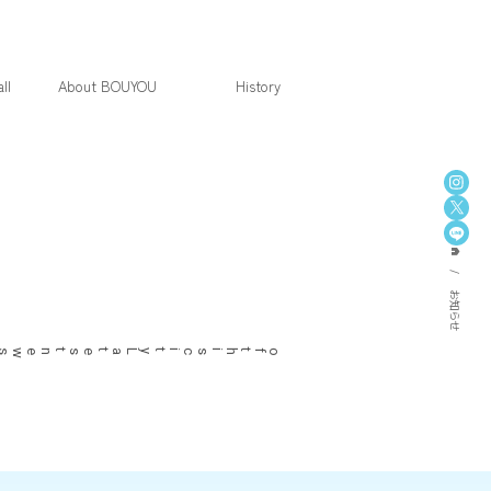
ll
About BOUYOU
History
home
お知らせ
Latest
news
of
this
city