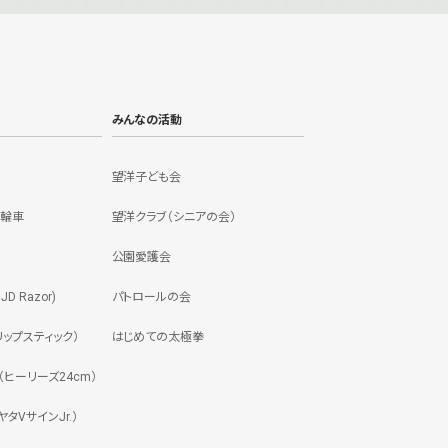
みんなの活動
望洋子ども会
三輪車
望洋クラブ（シニアの会）
公園愛護会
 Razor)
パトロールの会
ップスティック）
はじめての太極拳
ヒーリーズ24cm）
タVサインJr.）