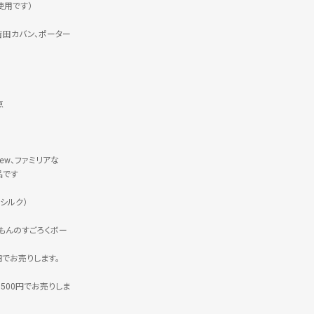
使用です）
吉田カバン、ポーター
点
rew、ファミリアな
品です
シルク）
えもんのすごろくボー
円でお売りします。
500円でお売りしま