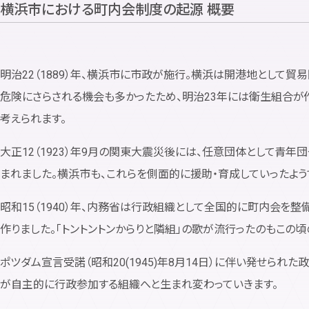
横浜市における町内会制度の起源 概要
明治22（1889）年、横浜市に市政が施行。横浜は開港地として
危険にさらされる機会も多かったため、明治23年には衛生組合が
考えられます。
大正12（1923）年9月の関東大震災後には、任意団体として青
まれました。横浜市も、これらを側面的に援助・育成していったよう
昭和15（1940）年、内務省は行政組織として全国的に町内会を
作りました。「トントントンからりと隣組」の歌が流行ったのもこの頃
ポツダム宣言受諾（昭和20(1945)年8月14日）に伴い発せられ
が自主的に行政参加する組織へと生まれ変わっていきます。