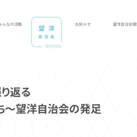
みんなの活動
お知らせ
望洋自治会館
振り返る
ち～望洋自治会の発足