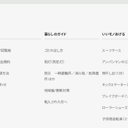
暮らしのガイド
いいモノあげる
/回覧板
ゴミの出し方
スーツケース
会規約
街灯（防犯灯）
アンパンマンの
録方法
防災 一時避難所／消火栓／危険箇
物干し台（1対）
所 ほか
わせ
キックスケーター（JD
地域猫/害獣対策
ブレイブボード（リ
転入された方へ
ローラーシューズ（
子供用自転車（ミヤ