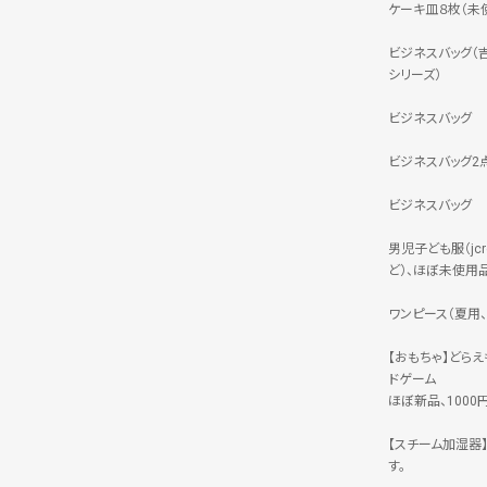
ケーキ皿８枚（未
ビジネスバッグ（
シリーズ）
ビジネスバッグ
ビジネスバッグ2
ビジネスバッグ
男児子ども服（jc
ど）、ほぼ未使用
ワンピース（夏用、
【おもちゃ】どら
ドゲーム
ほぼ新品、1000
【スチーム加湿器】
す。