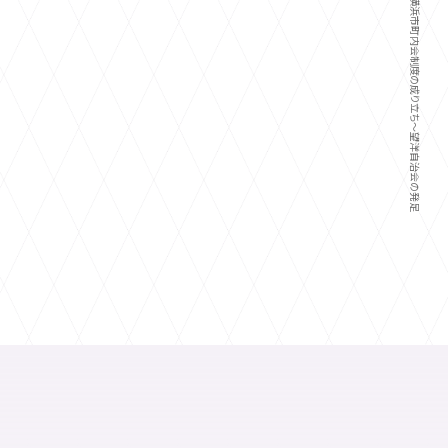
かけあしで振り返る 横浜市町内会制度の成り立ち～望洋自治会の発足