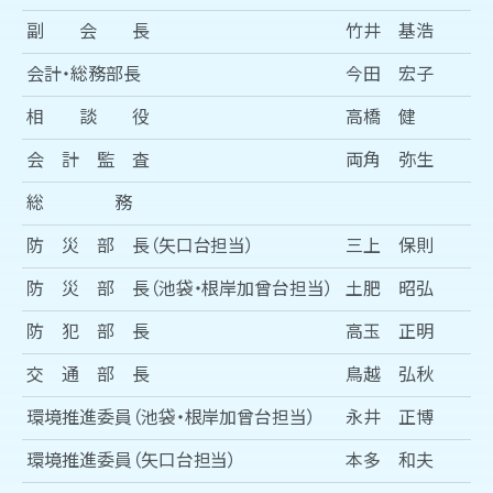
副 会 長
竹井 基浩
会計・総務部長
今田 宏子
相 談 役
高橋 健
会 計 監 査
両角 弥生
総 務
防 災 部 長（矢口台担当）
三上 保則
防 災 部 長（池袋・根岸加曾台担当）
土肥 昭弘
防 犯 部 長
高玉 正明
交 通 部 長
鳥越 弘秋
環境推進委員（池袋・根岸加曾台担当）
永井 正博
環境推進委員（矢口台担当）
本多 和夫