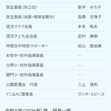
民生委員（矢口台）
新井 みち子
民生委員（池袋・根岸加曽台）
高橋 志保子
望洋クラブ会長
本多 和夫
望洋子ども会会長
岩村 美樹
仲尾台中地域サポーター
武山 亜由美
本牧中･校外指導委員
―
立野小･校外指導委員
―
間門小･校外指導委員
―
公園愛護会 代表
三上 保則
ＹＣ＆ＡＣ理事長
グンタ・スピース
令和８年（2026年）度 班長一覧