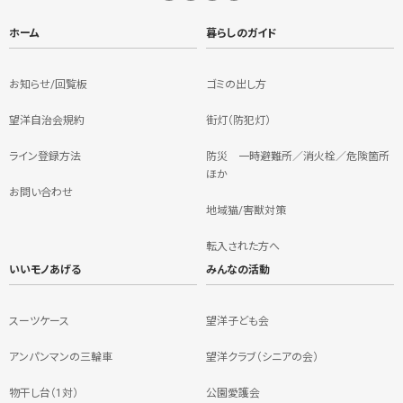
ホーム
暮らしのガイド
お知らせ/回覧板
ゴミの出し方
望洋自治会規約
街灯（防犯灯）
ライン登録方法
防災 一時避難所／消火栓／危険箇所
ほか
お問い合わせ
地域猫/害獣対策
転入された方へ
いいモノあげる
みんなの活動
スーツケース
望洋子ども会
アンパンマンの三輪車
望洋クラブ（シニアの会）
物干し台（1対）
公園愛護会