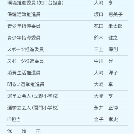
環境推進委員（矢口台担当）
大﨑 亨
保健活動推進員
坂口 恵美子
青少年指導委員
花田 圭太郎
青少年指導委員
鈴木 健之
スポーツ推進委員
三上 保則
スポーツ推進委員
中川 昇
消費生活推進員
大﨑 洋子
明るい選挙推進員
大崎 享
選挙立会人（立野小学校）
大崎 享
選挙立会人（間門小学校）
永井 正博
IT担当
金子 孝史
保 護 司
―