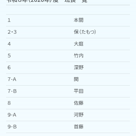
１
本間
２・３
保（たもつ）
４
大庭
５
竹内
６
深野
７-Ａ
関
７-Ｂ
平田
８
佐藤
９-Ａ
河野
９-Ｂ
首藤