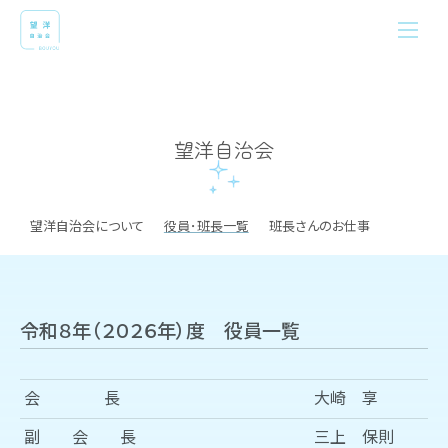
望洋自治会
望洋自治会について
役員･班長一覧
班長さんのお仕事
令和８年（２０２６年）度 役員一覧
会 長
大崎 享
副 会 長
三上 保則