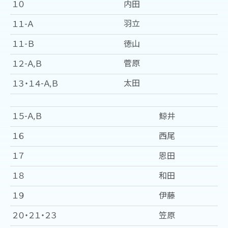
１０
内田
羽立
１１-Ａ
１１-Ｂ
徳山
菅原
１２-Ａ,Ｂ
太田
１３・１４-Ａ,Ｂ
１５-Ａ,Ｂ
鯨井
１６
西尾
１７
恩田
１８
和田
１９
伊藤
２０・２１・２３
笠原