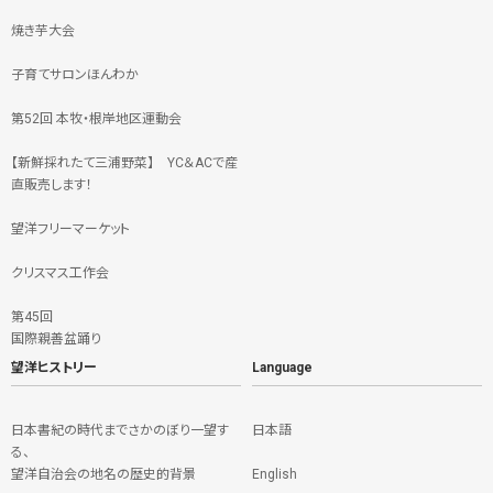
焼き芋大会
子育てサロンほんわか
第52回 本牧・根岸地区運動会
【新鮮採れたて三浦野菜】 YC＆ACで産
直販売します！
望洋フリーマーケット
クリスマス工作会
第45回
国際親善盆踊り
望洋ヒストリー
Language
日本書紀の時代までさかのぼり一望す
日本語
る、
望洋自治会の地名の歴史的背景
English