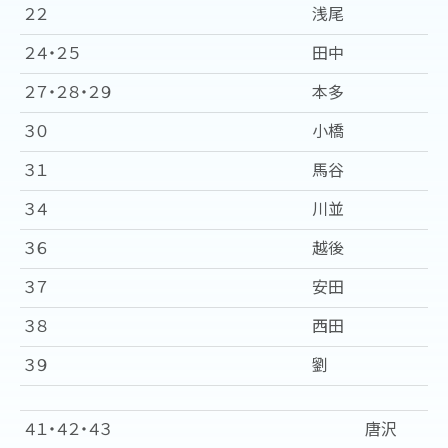
２２
浅尾
２４・２５
田中
２７・２８・２９
本多
３０
小橋
３１
馬谷
３４
川並
３６
越後
３７
安田
３８
西田
３９
劉
４１・４２・４３
唐沢