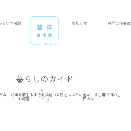
みんなの活動
お知らせ
望洋自治会館
暮らしのガイド
あなたの投稿も
生
活
情
報
を
お
届け
。
知って得する
ちょっと役立つ
あ
な
た
の
毎
日
に
、
この街で暮らす