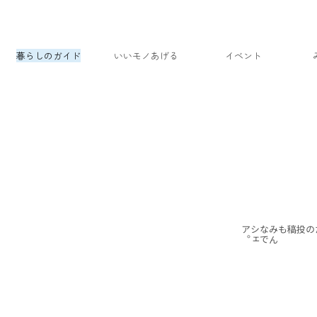
暮らしのガイド
いいモノあげる
イベント
。
み
ん
な
で
シ
ェ
ア