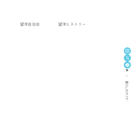
望洋自治会
望洋ヒストリー
home
暮らしのガイド