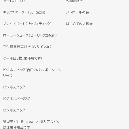
物干し台（1対）
公園愛護会
キックスケーター（JD Razor)
パトロールの会
ブレイブボード（リップスティック）
はじめての太極拳
ローラーシューズ（ヒーリーズ24cm）
子供用自転車（ミヤタVサインJr.）
ケーキ皿８枚（未使用です）
ビジネスバッグ（吉田カバン、ポーターシ
リーズ）
ビジネスバッグ
ビジネスバッグ2点
ビジネスバッグ
男児子ども服（jcrew、ファミリアなど）、
ほぼ未使用品です