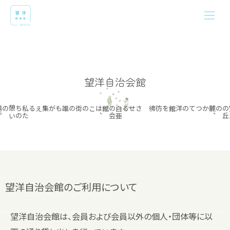
望洋自治会館
。
私
た
ち
の
憩
い
の場
誰もが集える
この街の
白
亜
の
会
館は
、
彷彿とさせる
かつての洋館を
望洋自治会館のご利用について
望洋自治会館は、会員および会員以外の個人・団体等に以