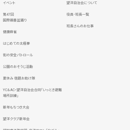
イベント
望洋自治会について
第47回
役員･班長一覧
国際親善盆踊り
班長さんのお仕事
健康麻雀
はじめての太極拳
街の安全パトロール
公園のおそうじ活動
夏休み 宿題お助け隊
YC＆AC・望洋自治会合同「いっとき避難
場所訓練」
新年もちつき大会
望洋クラブ新年会