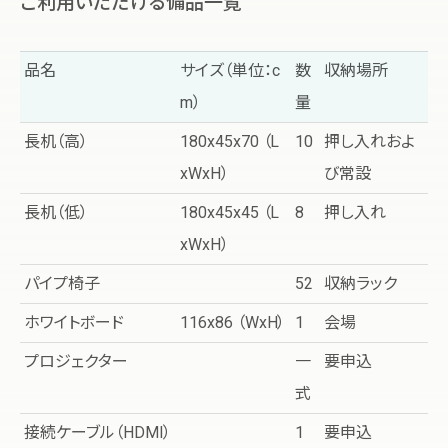
ご利用いただける備品一覧
品名
サイズ（単位：c
数
収納場所
m）
量
長机（高）
180x45x70 （L
10
押し入れおよ
xWxH）
び常設
長机（低）
180x45x45 （L
8
押し入れ
xWxH）
パイプ椅子
52
収納ラック
ホワイトボード
116x86 （WxH）
1
会場
プロジェクター
一
要申込
式
接続ケーブル（HDMI）
1
要申込