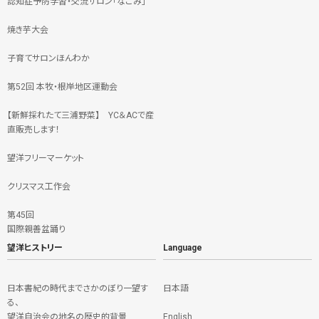
認知症予防学習・交流サロン「なごみ」
焼き芋大会
子育てサロンほんわか
第52回 本牧・根岸地区運動会
【新鮮採れたて三浦野菜】 YC＆ACで産
直販売します！
望洋フリーマーケット
クリスマス工作会
第45回
国際親善盆踊り
望洋ヒストリー
Language
日本書紀の時代までさかのぼり一望す
日本語
る、
望洋自治会の地名の歴史的背景
English