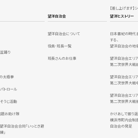
【差し上げます】
望洋自治会
望洋ヒストリー
望洋自治会について
日本書紀の時代
する、
役員･班長一覧
望洋自治会の地
盆踊り
班長さんのお仕事
望洋自治会エリ
第二次世界大戦
の太極拳
望洋自治会エリ
第二次世界大戦
パトロール
望洋自治会エリ
そうじ活動
第二次世界大戦
宿題お助け隊
かけあしで振り返
横浜市町内会制
C・望洋自治会合同「いっとき避
自治会の発足
練」