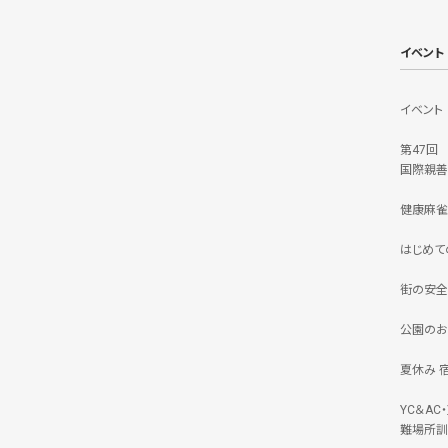
イベント
イベント
第47回
国際親善
健康麻雀
はじめて
街の安全
公園のお
夏休み 
YC＆A
難場所訓