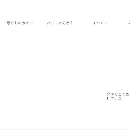
暮らしのガイド
いいモノあげる
イベント
！
こ
こ
で
チ
ェ
ッ
ク