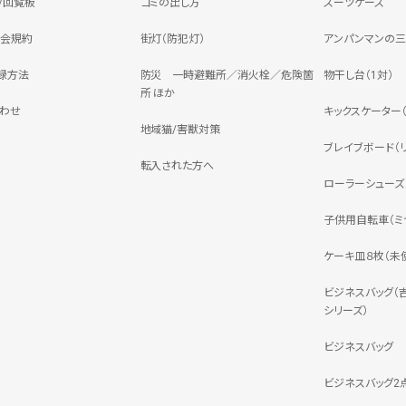
/回覧板
ゴミの出し方
スーツケース
会規約
街灯（防犯灯）
アンパンマンの
録方法
防災 一時避難所／消火栓／危険箇
物干し台（1対）
所 ほか
わせ
キックスケーター（JD
地域猫/害獣対策
ブレイブボード（リ
転入された方へ
ローラーシューズ（
子供用自転車（ミヤ
ケーキ皿８枚（未
ビジネスバッグ（
シリーズ）
ビジネスバッグ
ビジネスバッグ2