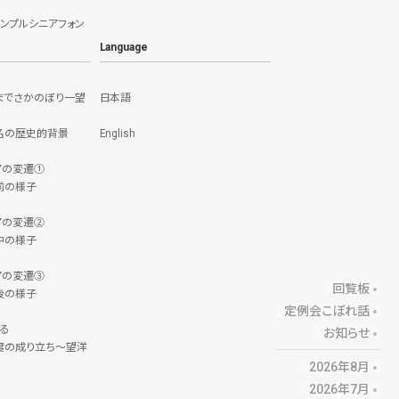
シンプルシニアフォン
Language
までさかのぼり一望
日本語
名の歴史的背景
English
アの変遷①
前の様子
アの変遷②
中の様子
アの変遷③
回覧板
後の様子
定例会こぼれ話
る
お知らせ
度の成り立ち～望洋
2026年8月
2026年7月