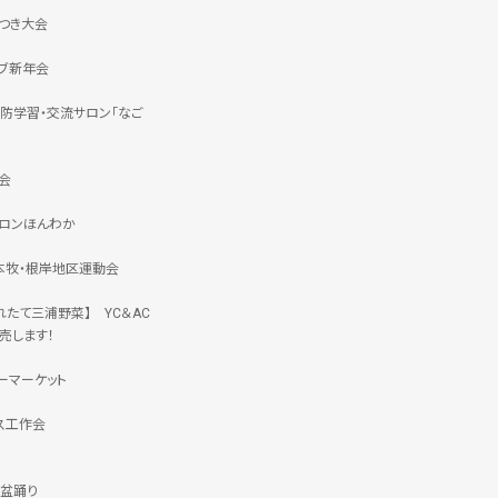
つき大会
ブ新年会
防学習・交流サロン「なご
会
ロンほんわか
 本牧・根岸地区運動会
れたて三浦野菜】 YC＆AC
売します！
ーマーケット
ス工作会
盆踊り