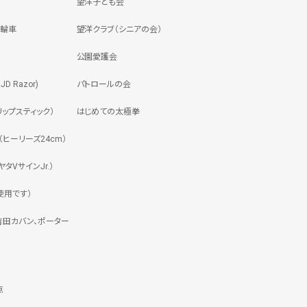
望洋子ども会
三輪車
望洋クラブ（シニアの会）
公園愛護会
 Razor)
パトロールの会
ップスティック）
はじめての太極拳
ヒーリーズ24cm）
タVサインJr.）
使用です）
吉田カバン、ポーター
点