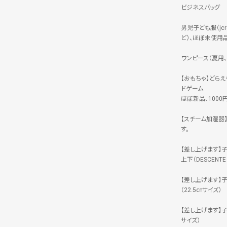
ビジネスバッグ
男児子ども服（jc
ど）、ほぼ未使用
ワンピース（夏用、
【おもちゃ】どら
ドゲーム
ほぼ新品、1000
【スチーム加湿器】
す。
【差し上げます】
上下（DESCENT
【差し上げます】
（22.5㎝サイズ）
【差し上げます】
サイズ）