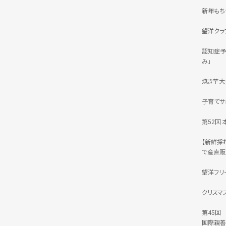
新年もち
望洋クラ
認知症予
み」
焼き芋大
子育てサ
第52回
【新鮮採
で産直販
望洋フリ
クリスマ
第45回
国際親善