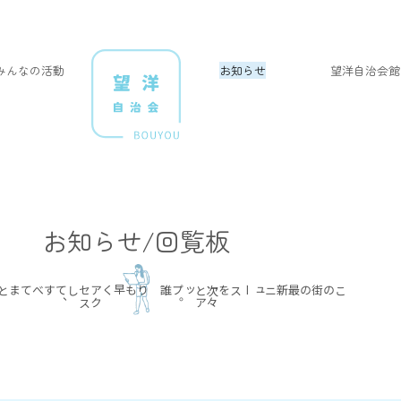
みんなの活動
お知らせ
望洋自治会館
お知らせ/回覧板
すべてまとめて
ア
ク
セ
ス
して
、
誰よりも早く
次
々
と
ア
ップ
。
最新ニュースを
この街の