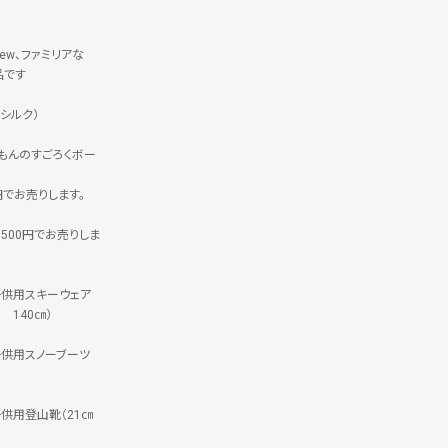
rew、ファミリアな
品です
シルク）
えもんのすごろくボー
円でお売りします。
500円でお売りしま
子供用スキーウェア
E 140㎝）
子供用スノーブーツ
子供用登山靴（21㎝