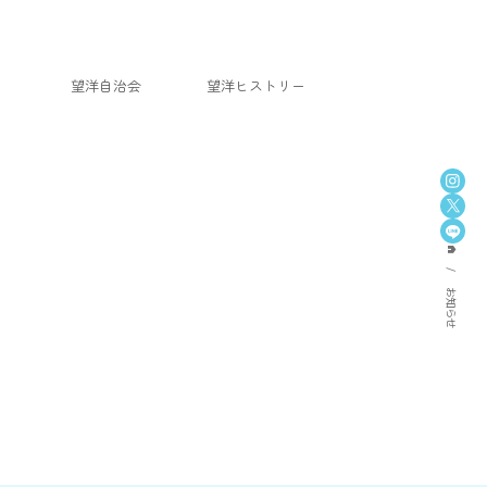
望洋自治会
望洋ヒストリー
home
お知らせ