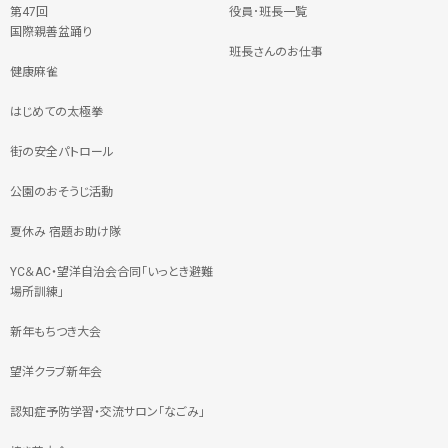
第47回
役員･班長一覧
国際親善盆踊り
班長さんのお仕事
健康麻雀
はじめての太極拳
街の安全パトロール
公園のおそうじ活動
夏休み 宿題お助け隊
YC＆AC・望洋自治会合同「いっとき避難
場所訓練」
新年もちつき大会
望洋クラブ新年会
認知症予防学習・交流サロン「なごみ」