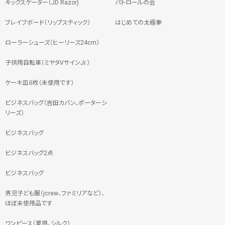
キックスケーター（JD Razor)
パトロールの会
ブレイブボード（リップスティック）
はじめての太極拳
ローラーシューズ（ヒーリーズ24cm）
子供用自転車（ミヤタVサインJr.）
ケーキ皿８枚（未使用です）
ビジネスバッグ（吉田カバン、ポーターシ
リーズ）
ビジネスバッグ
ビジネスバッグ2点
ビジネスバッグ
男児子ども服（jcrew、ファミリアなど）、
ほぼ未使用品です
ワンピース（夏用、シルク）