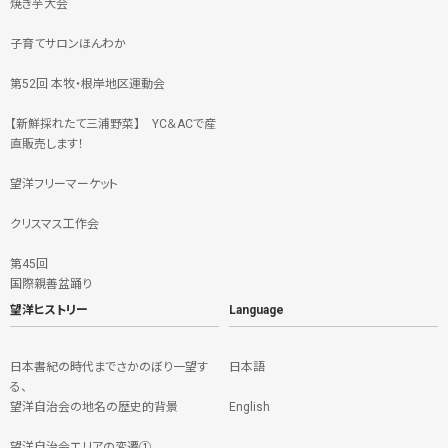
焼き芋大会
子育てサロンほんわか
第52回 本牧・根岸地区運動会
【新鮮採れたて三浦野菜】 YC＆ACで産
直販売します！
望洋フリーマーケット
クリスマス工作会
第45回
国際親善盆踊り
望洋ヒストリー
Language
日本書紀の時代までさかのぼり一望す
日本語
る、
望洋自治会の地名の歴史的背景
English
望洋自治会エリアの変遷①