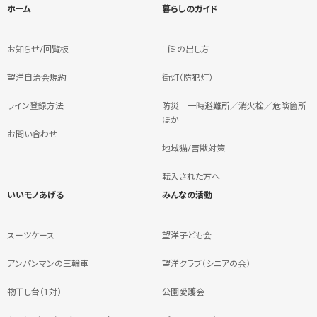
ホーム
暮らしのガイド
お知らせ/回覧板
ゴミの出し方
望洋自治会規約
街灯（防犯灯）
ライン登録方法
防災 一時避難所／消火栓／危険箇所
ほか
お問い合わせ
地域猫/害獣対策
転入された方へ
いいモノあげる
みんなの活動
スーツケース
望洋子ども会
アンパンマンの三輪車
望洋クラブ（シニアの会）
物干し台（1対）
公園愛護会