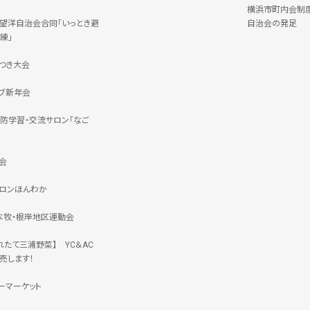
横浜市町内会制
C・望洋自治会合同「いっとき避
自治会の発足
練」
つき大会
ブ新年会
防学習・交流サロン「なご
会
ロンほんわか
 本牧・根岸地区運動会
れたて三浦野菜】 YC＆AC
売します！
ーマーケット