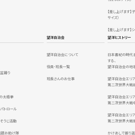
【差し上げます】
サイズ）
【差し上げます】
望洋自治会
望洋ヒストリー
望洋自治会について
日本書紀の時代
する、
役員･班長一覧
望洋自治会の地
盆踊り
班長さんのお仕事
望洋自治会エリ
第二次世界大戦
の太極拳
望洋自治会エリ
第二次世界大戦
パトロール
望洋自治会エリ
そうじ活動
第二次世界大戦
宿題お助け隊
かけあしで振り返