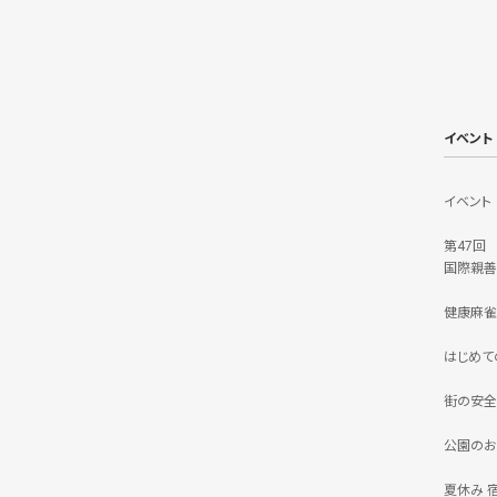
イベント
イベント
第47回
国際親善
健康麻雀
はじめて
街の安全
公園のお
夏休み 