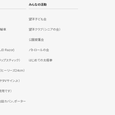
みんなの活動
望洋子ども会
三輪車
望洋クラブ（シニアの会）
公園愛護会
 Razor)
パトロールの会
ップスティック）
はじめての太極拳
ヒーリーズ24cm）
タVサインJr.）
使用です）
吉田カバン、ポーター