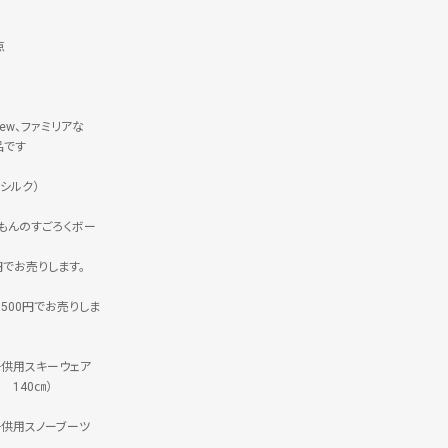
点
rew、ファミリアな
品です
シルク）
えもんのすごろくボー
円でお売りします。
500円でお売りしま
子供用スキーウェア
E 140㎝）
子供用スノーブーツ