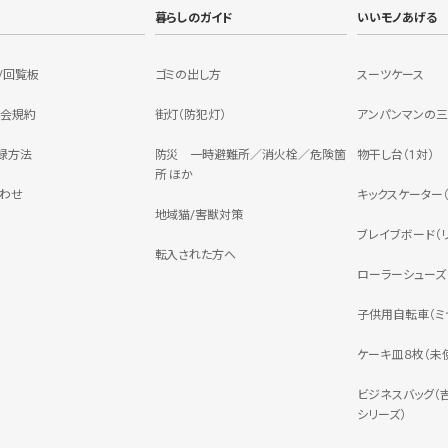
暮らしのガイド
いいモノあげる
/回覧板
ゴミの出し方
スーツケース
会規約
街灯（防犯灯）
アンパンマンの
録方法
防災 一時避難所／消火栓／危険箇
物干し台（1対）
所 ほか
わせ
キックスケーター（JD
地域猫/害獣対策
ブレイブボード（リ
転入された方へ
ローラーシューズ（
子供用自転車（ミヤ
ケーキ皿８枚（未
ビジネスバッグ（
シリーズ）