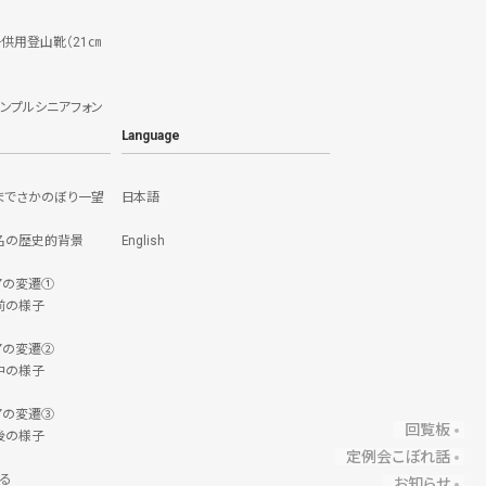
子供用登山靴（21㎝
シンプルシニアフォン
Language
までさかのぼり一望
日本語
名の歴史的背景
English
アの変遷①
前の様子
アの変遷②
中の様子
アの変遷③
回覧板
後の様子
定例会こぼれ話
る
お知らせ