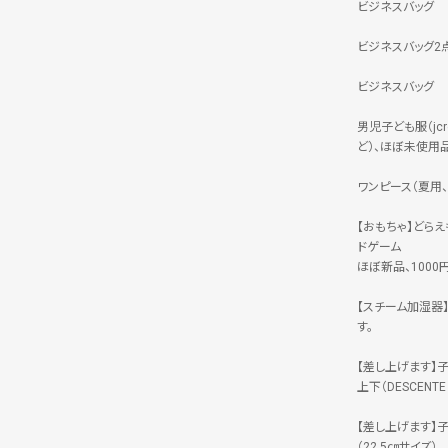
ビジネスバッグ
ビジネスバッグ2
ビジネスバッグ
男児子ども服（jc
ど）、ほぼ未使用
ワンピース（夏用、
【おもちゃ】どら
ドゲーム
ほぼ新品、1000
【スチーム加湿器】
す。
【差し上げます】
上下（DESCENT
【差し上げます】
（22.5㎝サイズ）