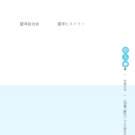
望洋自治会
望洋ヒストリー
home
お知らせ
9月第1週より、アルミ缶の分別回収がスタートします