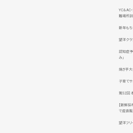
YC＆A
難場所訓
新年もち
望洋クラ
認知症予
み」
焼き芋大
子育てサ
第52回
【新鮮採
で産直販
望洋フリ